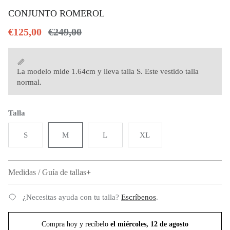
CONJUNTO ROMEROL
Precio de venta
Precio normal
€125,00
€249,00
La modelo mide 1.64cm y lleva talla S. Este vestido talla
normal.
Talla
S
M
L
XL
Medidas / Guía de tallas
¿Necesitas ayuda con tu talla?
Escríbenos
.
Compra hoy y recíbelo
el miércoles, 12 de agosto