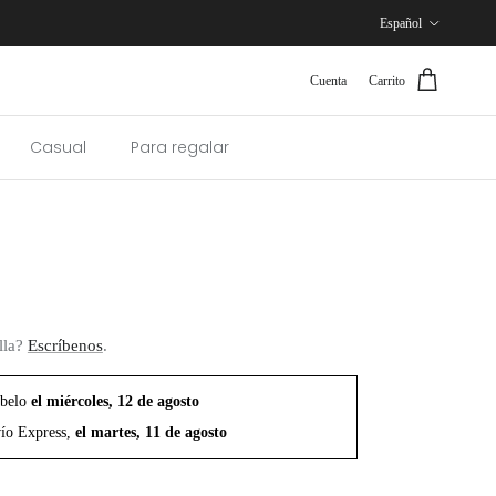
Idioma
Español
Cuenta
Carrito
Casual
Para regalar
lla?
Escríbenos
.
íbelo
el miércoles, 12 de agosto
ío Express,
el martes, 11 de agosto