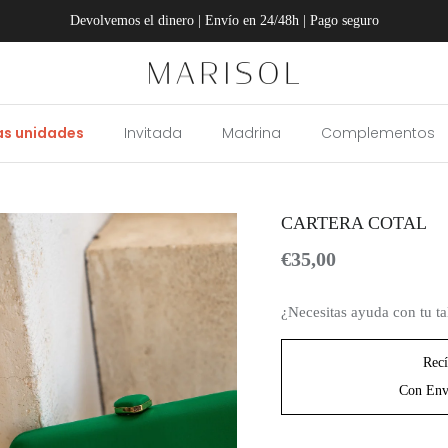
Devolvemos el dinero | Envío en 24/48h | Pago seguro
as unidades
Invitada
Madrina
Complementos
CARTERA COTAL
Precio normal
€35,00
¿Necesitas ayuda con tu ta
Rec
Con Env